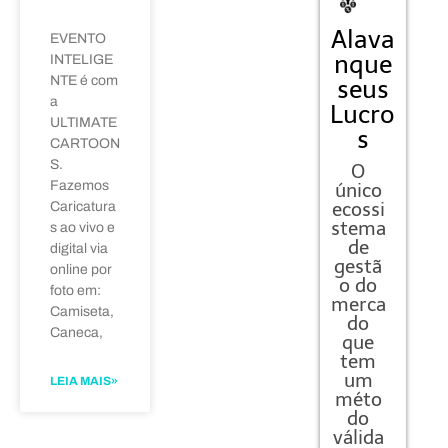
Alava
EVENTO
nque
INTELIGE
NTE é com
seus
a
Lucro
ULTIMATE
s
CARTOON
S.
O
Fazemos
único
ecossi
Caricatura
stema
s ao vivo e
de
digital via
gestã
online por
o do
foto em:
merca
Camiseta,
do
Caneca,
que
tem
um
LEIA MAIS»
méto
do
válida