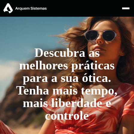
Descubra as
melhores práticas
para a sua ótica.
Tenha mais tempo,
mais liberdade e
controle