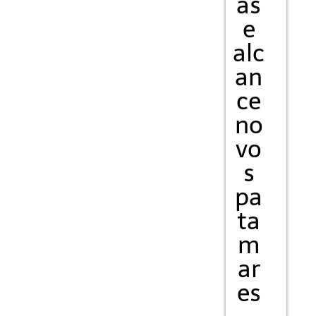
as
e
alc
an
ce
no
vo
s
pa
ta
m
ar
es