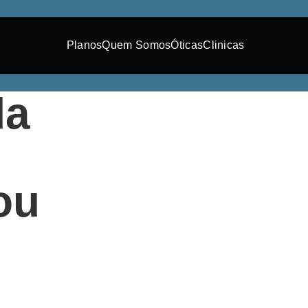
Planos
Quem Somos
Óticas
Clinicas
da
m
ou