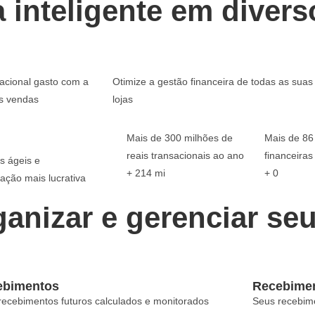
a inteligente em diver
acional gasto com a
Otimize a gestão financeira de todas as suas
s vendas
lojas
Mais de 300 milhões de
Mais de 86 
reais transacionais ao ano
financeira
s ágeis e
+
214
mi
+
0
ação mais lucrativa
anizar e gerenciar se
ebimentos
Recebime
recebimentos futuros calculados e monitorados
Seus recebime