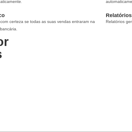
aticamente.
automaticame
co
Relatórios
 com certeza se todas as suas vendas entraram na
Relatórios ge
bancária.
or
s