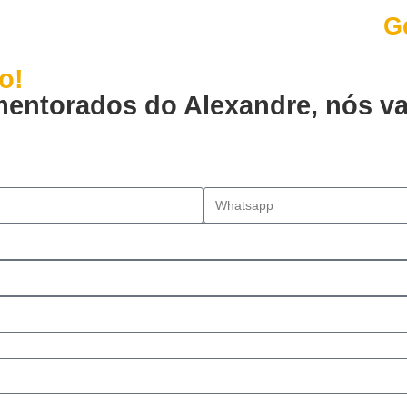
nova era de gestores que sabem
Ge
o!
entorados do Alexandre, nós vam
Registre-se