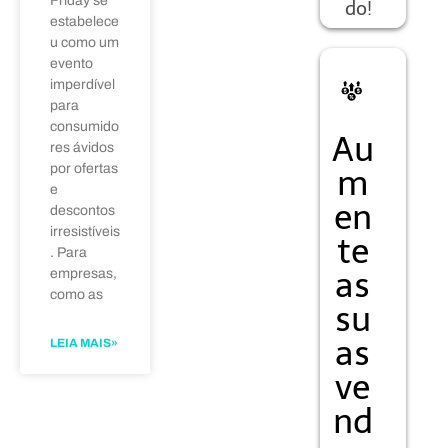
Friday se
do!
estabelece
u como um
evento
imperdível
para
consumido
Au
res ávidos
por ofertas
m
e
en
descontos
irresistíveis
te
. Para
as
empresas,
como as
su
as
LEIA MAIS»
ve
Registre-se
nd