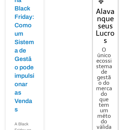
Black
Alava
Friday:
nque
seus
Como
Lucro
um
s
Sistem
O
a de
único
Gestã
ecossi
stema
o pode
de
impulsi
gestã
o do
onar
merca
as
do
que
Venda
tem
s
um
méto
do
A Black
válida