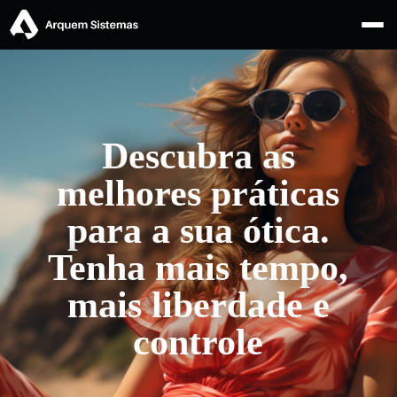
Descubra as
melhores práticas
para a sua ótica.
Tenha mais tempo,
mais liberdade e
controle