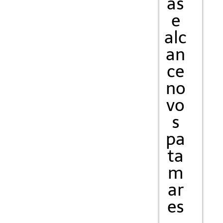
as
e
alc
an
ce
no
vo
s
pa
ta
m
ar
es