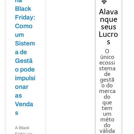
Black
Alava
Friday:
nque
seus
Como
Lucro
um
s
Sistem
O
a de
único
Gestã
ecossi
stema
o pode
de
impulsi
gestã
o do
onar
merca
as
do
que
Venda
tem
s
um
méto
do
A Black
válida