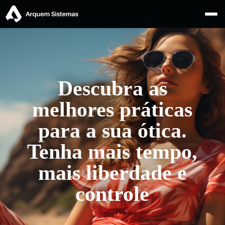
Descubra as
melhores práticas
para a sua ótica.
Tenha mais tempo,
mais liberdade e
controle