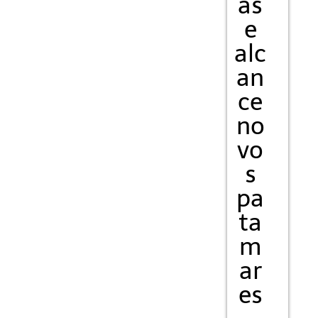
as
e
alc
an
ce
no
vo
s
pa
ta
m
ar
es