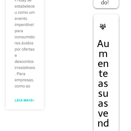
Friday se
do!
estabelece
u como um
evento
imperdível
para
consumido
Au
res ávidos
por ofertas
m
e
en
descontos
irresistíveis
te
. Para
as
empresas,
como as
su
as
LEIA MAIS»
ve
Registre-se
nd