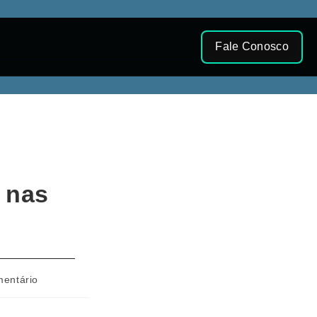
Fale Conosco
a nas
mentário