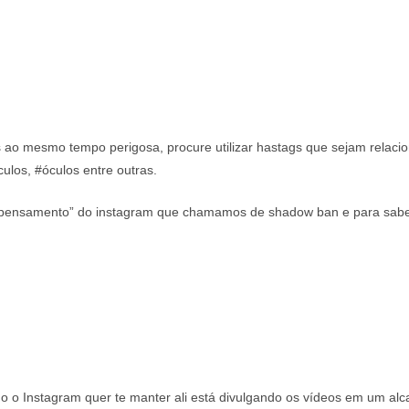
s ao mesmo tempo perigosa, procure utilizar hastags que sejam relaci
los, #óculos entre outras.
do pensamento” do instagram que chamamos de shadow ban e para saber
o o Instagram quer te manter ali está divulgando os vídeos em um alc