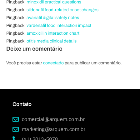
Pingback:
minoxidil practical questions
Pingback:
sildenafil food‑related onset changes
Pingback:
avanafil digital safety notes
Pingback:
vardenafil food interaction impact
Pingback:
amoxicillin interaction chart
Pingback:
otitis media clinical details
Deixe um comentário
Você precisa estar
conectado
para publicar um comentário.
Contato
comercial@arquem.com.br
marketing@arquem.com.br
(41) 3013-5878