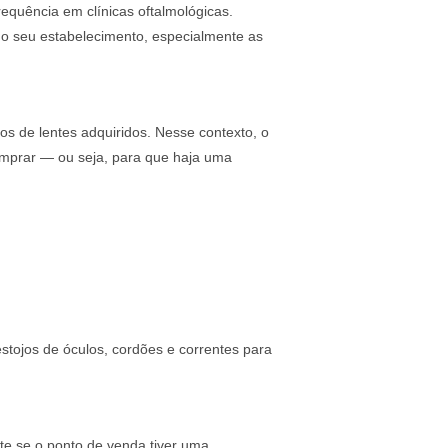
quência em clínicas oftalmológicas.
o seu estabelecimento, especialmente as
os de lentes adquiridos. Nesse contexto, o
omprar — ou seja, para que haja uma
stojos de óculos, cordões e correntes para
te se o ponto de venda tiver uma