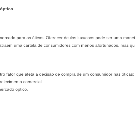
óptico
ercado para as óticas. Oferecer óculos luxuosos pode ser uma maneir
is atraem uma cartela de consumidores com menos afortunados, mas q
utro fator que afeta a decisão de compra de um consumidor nas ótica
belecimento comercial.
ercado óptico.