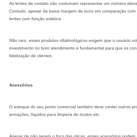
As lentes de contato não costumam representar um número elevad
Contudo, apesar da baixa margem de lucro em comparação com os
lentes com função estética.
Não raro, esses produtos oftalmológicos exigem que o usuário vol
investimento no bom atendimento é fundamental para que os con
fidelização de clientes.
Acessórios
O estoque do seu ponto comercial também deve conter outros prod
armações, líquidos para limpeza de óculos etc.
Apesar de não serem o foco das óticas, esses acessórios podem 