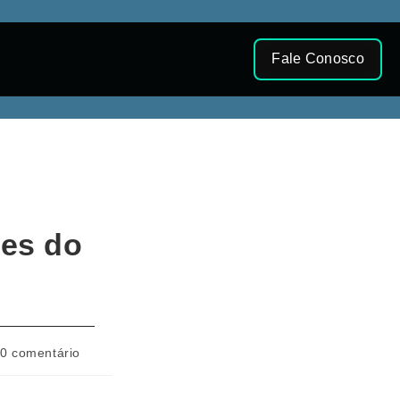
Fale Conosco
des do
0 comentário