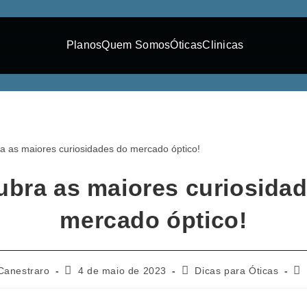
Planos
Quem Somos
Óticas
Clinicas
bra as maiores curiosida
mercado óptico!
 Canestraro
4 de maio de 2023
Dicas para Óticas