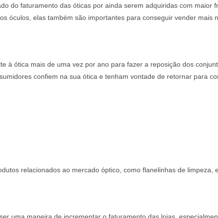
o do faturamento das óticas por ainda serem adquiridas com maior fre
 óculos, elas também são importantes para conseguir vender mais n
te à ótica mais de uma vez por ano para fazer a reposição dos conjunt
sumidores confiem na sua ótica e tenham vontade de retornar para c
utos relacionados ao mercado óptico, como flanelinhas de limpeza, e
ser uma maneira de incrementar o faturamento das lojas, especialmen